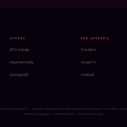
OFFRES
PAR APPAREIL
IPTV Adulte
Fire Stick
Abonnements
Smart TV
Comparatif
Android
26 iptvadulte4k.fr — Meilleur abonnement iptv adulte francophone. Tous droits rése
Mentions légales
·
Confidentialité
·
Remboursement