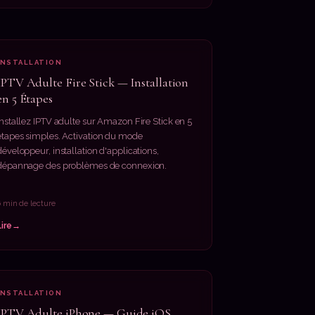
INSTALLATION
IPTV Adulte Fire Stick — Installation
en 5 Étapes
Installez IPTV adulte sur Amazon Fire Stick en 5
étapes simples. Activation du mode
développeur, installation d'applications,
dépannage des problèmes de connexion.
6 min de lecture
Lire
INSTALLATION
IPTV Adulte iPhone — Guide iOS