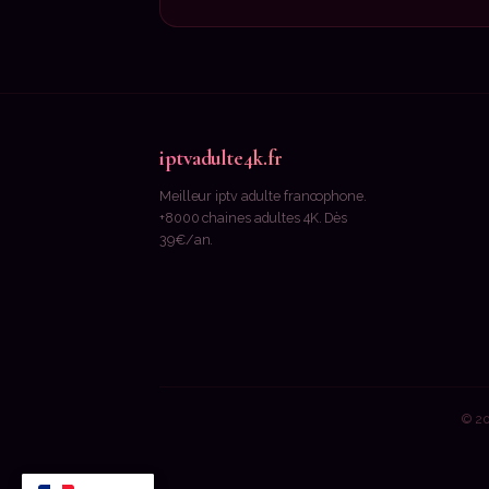
iptvadulte4k.fr
Meilleur iptv adulte francophone.
+8000 chaines adultes 4K. Dès
39€/an.
© 20